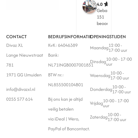
4.0
Gebaseerd op
151
beoordelingen
CONTACT
BEDRIJFSINFORMATIE
OPENINGSTIJDEN
Divaz XL
KvK: 64046389
12:00 -
Maandag
17:00 uur
Lange Nieuwstraat
Bank:
10:00 - 17:00
Dinsdag
uur
781
NL71INGB0007001851
10:00 -
1971 GG IJmuiden
BTW nr.:
Woensdag
17:00 uur
NL855500104B01
10:00 -
info@divazxl.nl
Donderdag
17:00 uur
0255 577 614
Bij ons kan je altijd
10:00 - 17:00
Vrijdag
uur
veilig betalen
10:00 -
Zaterdag
via iDeal | Wero,
17:00 uur
PayPal of Bancontact.