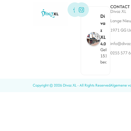
CONTACT
Divaz XL
Di
Lange Nieu
va
z
1971 GG I
XL
info@divaz
4.0
Gebaseerd op
0255 577 
151
beoordelingen
Copyright © 2026 Divaz XL - All Rights Reserved
Algemene v