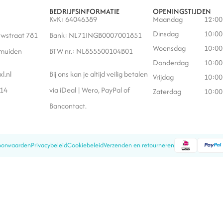
BEDRIJFSINFORMATIE
OPENINGSTIJDEN
KvK: 64046389
Maandag
12:00
Dinsdag
10:00
wstraat 781
Bank: NL71INGB0007001851
Woensdag
10:00
Jmuiden
BTW nr.: NL855500104B01
Donderdag
10:00
xl.nl
Bij ons kan je altijd veilig betalen
Vrijdag
10:00
614
via iDeal | Wero, PayPal of
Zaterdag
10:00
Bancontact.
oorwaarden
Privacybeleid
Cookiebeleid
Verzenden en retourneren