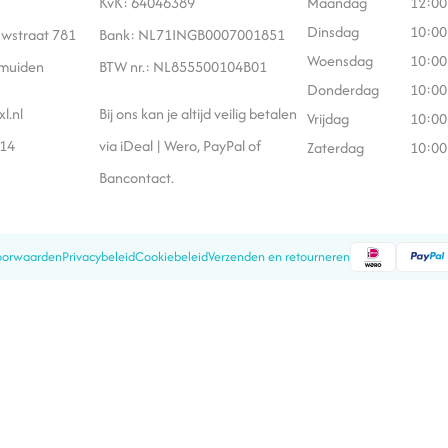
KvK: 64046389
Maandag
12:00
Dinsdag
10:00
wstraat 781
Bank: NL71INGB0007001851
Woensdag
10:00
Jmuiden
BTW nr.: NL855500104B01
Donderdag
10:00
xl.nl
Bij ons kan je altijd veilig betalen
Vrijdag
10:00
614
via iDeal | Wero, PayPal of
Zaterdag
10:00
Bancontact.
oorwaarden
Privacybeleid
Cookiebeleid
Verzenden en retourneren