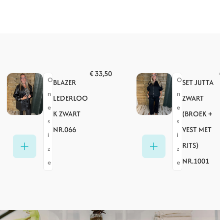
€
33,50
O
O
BLAZER
SET JUTTA
n
n
LEDERLOO
ZWART
e
e
K ZWART
(BROEK +
s
s
NR.066
VEST MET
i
i
RITS)
z
z
NR.1001
e
e