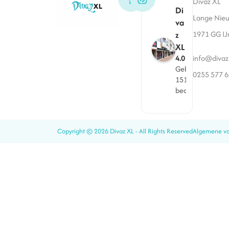
Divaz XL
Di
Lange Nieu
va
z
1971 GG I
XL
info@divaz
4.0
Gebaseerd op
0255 577 
151
beoordelingen
Copyright © 2026 Divaz XL - All Rights Reserved
Algemene v