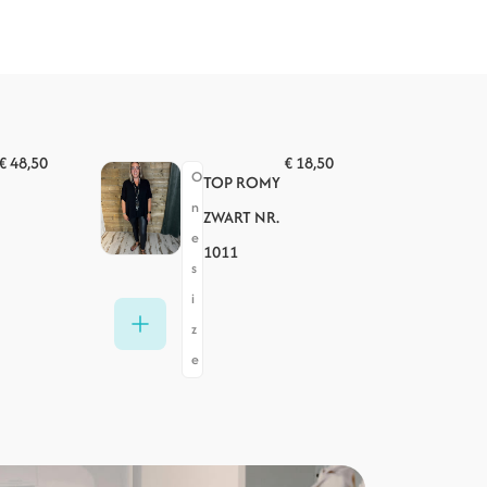
€
48,50
€
18,50
O
TOP ROMY
n
ZWART NR.
e
1011
s
i
z
e