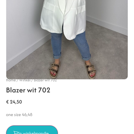
Home
/
Winkel
/
Blazer wit 702
Blazer wit 702
€
24,50
one size 46,48
In winkelmandje