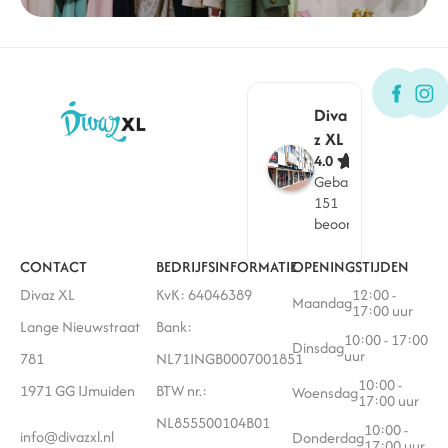
Diva
z XL
4.0
Gebaseerd op
151
beoordelingen
CONTACT
BEDRIJFSINFORMATIE
OPENINGSTIJDEN
Divaz XL
KvK: 64046389
12:00 -
Maandag
17:00 uur
Lange Nieuwstraat
Bank:
10:00 - 17:00
Dinsdag
uur
781
NL71INGB0007001851
10:00 -
1971 GG IJmuiden
BTW nr.:
Woensdag
17:00 uur
NL855500104B01
10:00 -
info@divazxl.nl
Donderdag
17:00 uur