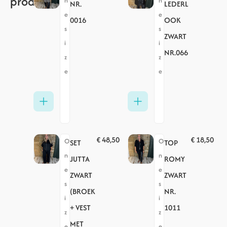
producten
n
n
NR.
LEDERL
e
e
0016
OOK
s
s
ZWART
i
i
NR.066
z
z
e
e
€
48,50
€
18,50
O
O
SET
TOP
n
n
JUTTA
ROMY
e
e
ZWART
ZWART
s
s
(BROEK
NR.
i
i
+ VEST
1011
z
z
MET
e
e