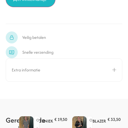
Veilig betalen
Snelle verzending
Extra informatie
Gerelateerde
€
19,50
€
33,50
O
O
TUNIEK
BLAZER