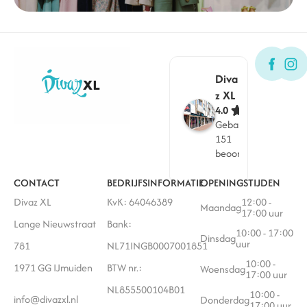
Diva
z XL
4.0
Gebaseerd op
151
beoordelingen
CONTACT
BEDRIJFSINFORMATIE
OPENINGSTIJDEN
Divaz XL
KvK: 64046389
12:00 -
Maandag
17:00 uur
Lange Nieuwstraat
Bank:
10:00 - 17:00
Dinsdag
uur
781
NL71INGB0007001851
10:00 -
1971 GG IJmuiden
BTW nr.:
Woensdag
17:00 uur
NL855500104B01
10:00 -
info@divazxl.nl
Donderdag
17:00 uur