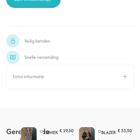
Veilig betalen
Snelle verzending
Extra informatie
Gerelateerde
€
19,50
€
33,50
O
O
TUNIEK
BLAZER