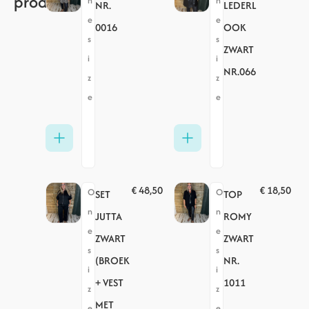
producten
n
n
NR.
LEDERL
e
e
0016
OOK
s
s
ZWART
i
i
NR.066
z
z
e
e
€
48,50
€
18,50
O
O
SET
TOP
n
n
JUTTA
ROMY
e
e
ZWART
ZWART
s
s
(BROEK
NR.
i
i
+ VEST
1011
z
z
MET
e
e