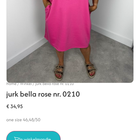
Home
/
Winkel
/
jurk bella rose nr. 0210
jurk bella rose nr. 0210
€
34,95
one size 46,48/50
In winkelmandje