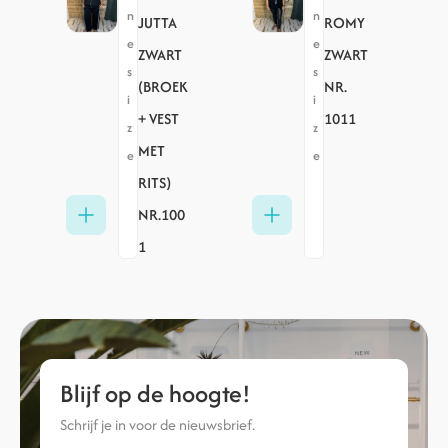
n
n
JUTTA
ROMY
e
e
ZWART
ZWART
s
s
(BROEK
NR.
i
i
+ VEST
1011
z
z
MET
e
e
RITS)
NR.100
1
Blijf op de hoogte!
Schrijf je in voor de nieuwsbrief.