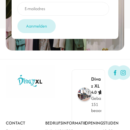
Aanmelden
Diva
z XL
4.0
Gebaseerd op
151
beoordelingen
CONTACT
BEDRIJFSINFORMATIE
OPENINGSTIJDEN