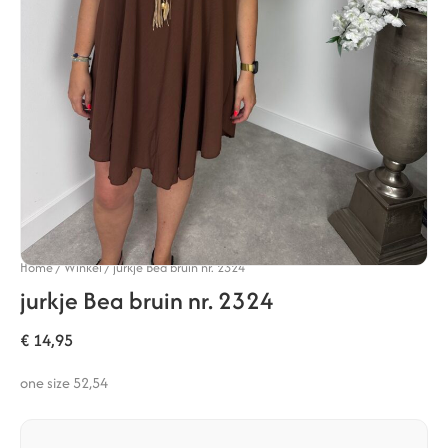
Home
/
Winkel
/
jurkje Bea bruin nr. 2324
jurkje Bea bruin nr. 2324
€
14,95
one size 52,54