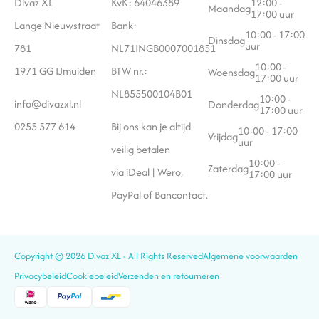
Divaz XL
KvK: 64046389
12:00 -
Maandag
17:00 uur
Lange Nieuwstraat
Bank:
10:00 - 17:00
Dinsdag
uur
781
NL71INGB0007001851
10:00 -
1971 GG IJmuiden
BTW nr.:
Woensdag
17:00 uur
NL855500104B01
10:00 -
info@divazxl.nl
Donderdag
17:00 uur
0255 577 614
Bij ons kan je altijd
10:00 - 17:00
Vrijdag
uur
veilig betalen
10:00 -
Zaterdag
via iDeal | Wero,
17:00 uur
PayPal of Bancontact.
Copyright © 2026 Divaz XL - All Rights Reserved
Algemene voorwaarden
Privacybeleid
Cookiebeleid
Verzenden en retourneren