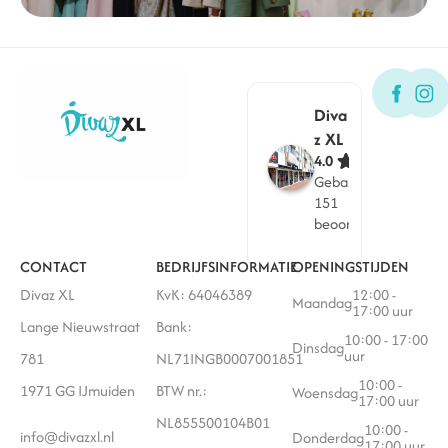
Diva
z XL
4.0
Gebaseerd op
151
beoordelingen
CONTACT
BEDRIJFSINFORMATIE
OPENINGSTIJDEN
Divaz XL
KvK: 64046389
12:00 -
Maandag
17:00 uur
Lange Nieuwstraat
Bank:
10:00 - 17:00
Dinsdag
uur
781
NL71INGB0007001851
10:00 -
1971 GG IJmuiden
BTW nr.:
Woensdag
17:00 uur
NL855500104B01
10:00 -
info@divazxl.nl
Donderdag
17:00 uur