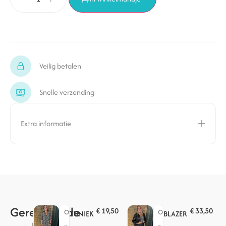
Veilig betalen
Snelle verzending
Extra informatie
Gerelateerde
€
19,50
€
33,50
O
O
TUNIEK
BLAZER