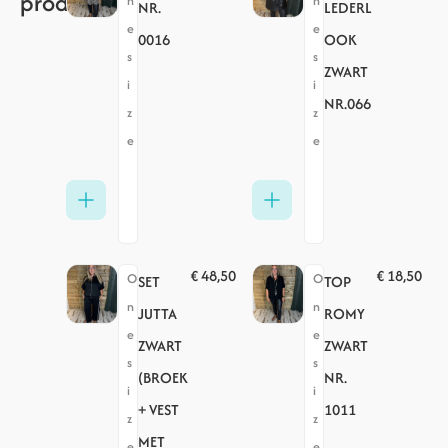
producten
n
n
NR.
LEDERL
e
e
0016
OOK
s
s
ZWART
i
i
NR.066
z
z
e
e
€
48,50
€
18,50
O
O
SET
TOP
n
n
JUTTA
ROMY
e
e
ZWART
ZWART
s
s
(BROEK
NR.
i
i
+ VEST
1011
z
z
MET
e
e