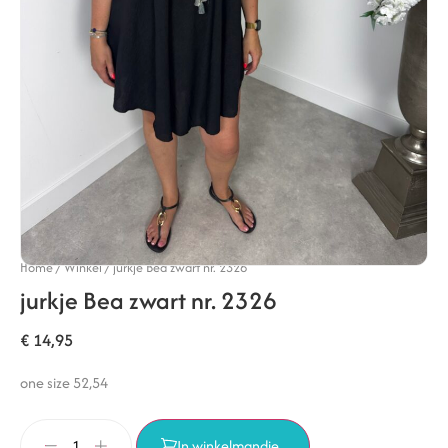
Home
/
Winkel
/
jurkje Bea zwart nr. 2326
jurkje Bea zwart nr. 2326
€
14,95
one size 52,54
In winkelmandje