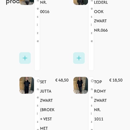
producten
n
n
NR.
LEDERL
e
e
0016
OOK
s
s
ZWART
i
i
NR.066
z
z
e
e
€
48,50
€
18,50
O
O
SET
TOP
n
n
JUTTA
ROMY
e
e
ZWART
ZWART
s
s
(BROEK
NR.
i
i
+ VEST
1011
z
z
MET
e
e