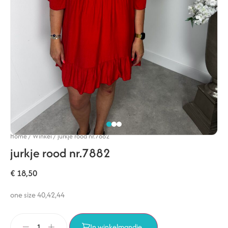
Home
/
Winkel
/
jurkje rood nr.7882
jurkje rood nr.7882
€
18,50
one size 40,42,44
In winkelmandje