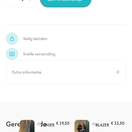
Veilig betalen
Snelle verzending
Extra informatie
Gerelateerde
€
19,50
€
33,50
O
O
TUNIEK
BLAZER