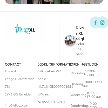
Diva
z XL
4.0
Gebaseerd op
151
beoordelingen
CONTACT
BEDRIJFSINFORMATIE
OPENINGSTIJDEN
Divaz XL
KvK: 64046389
12:00 -
Maandag
17:00 uur
Lange Nieuwstraat
Bank:
10:00 - 17:00
Dinsdag
uur
781
NL71INGB0007001851
10:00 -
1971 GG IJmuiden
BTW nr.:
Woensdag
17:00 uur
NL855500104B01
10:00 -
info@divazxl.nl
Donderdag
17:00 uur