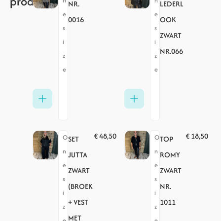
producten
n
n
NR.
LEDERL
e
e
0016
OOK
s
s
ZWART
i
i
NR.066
z
z
e
e
€
48,50
€
18,50
O
O
SET
TOP
n
n
JUTTA
ROMY
e
e
ZWART
ZWART
s
s
(BROEK
NR.
i
i
+ VEST
1011
z
z
MET
e
e