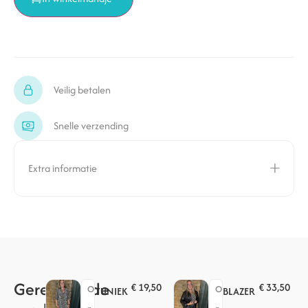
Veilig betalen
Snelle verzending
Extra informatie
Gerelateerde
€
19,50
€
33,50
O
O
TUNIEK
BLAZER