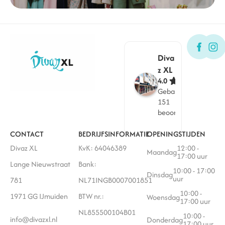
Diva
z XL
4.0
Gebaseerd op
151
beoordelingen
CONTACT
BEDRIJFSINFORMATIE
OPENINGSTIJDEN
Divaz XL
KvK: 64046389
12:00 -
Maandag
17:00 uur
Lange Nieuwstraat
Bank:
10:00 - 17:00
Dinsdag
uur
781
NL71INGB0007001851
10:00 -
1971 GG IJmuiden
BTW nr.:
Woensdag
17:00 uur
NL855500104B01
10:00 -
info@divazxl.nl
Donderdag
17:00 uur