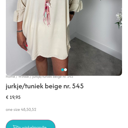
Home
/
Winkel
/
jurkje/tuniek beige nr. 545
jurkje/tuniek beige nr. 545
€
19,95
one size 48,50,52
In winkelmandje