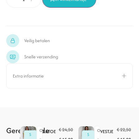
Veilig betalen
Snelle verzending
Extra informatie
Gerelateerde
€
24,50
€
22,50
O
O
KATOE
VESTJE
S
S