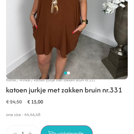
Home
/
Winkel
/
katoen jurkje met zakken bruin nr.331
katoen jurkje met zakken bruin nr.331
€
24,50
€
15,00
one size : 44,46,48
In winkelmandje