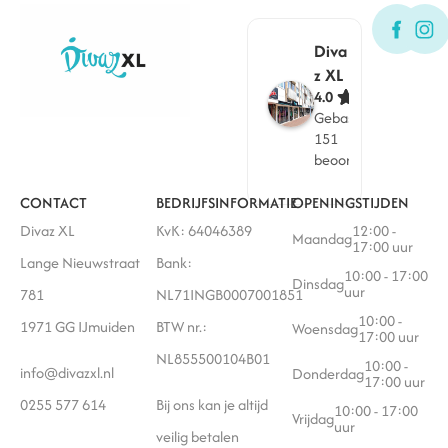
Diva
z XL
4.0
Gebaseerd op
151
beoordelingen
CONTACT
BEDRIJFSINFORMATIE
OPENINGSTIJDEN
Divaz XL
KvK: 64046389
12:00 -
Maandag
17:00 uur
Lange Nieuwstraat
Bank:
10:00 - 17:00
Dinsdag
uur
781
NL71INGB0007001851
10:00 -
1971 GG IJmuiden
BTW nr.:
Woensdag
17:00 uur
NL855500104B01
10:00 -
info@divazxl.nl
Donderdag
17:00 uur
0255 577 614
Bij ons kan je altijd
10:00 - 17:00
Vrijdag
uur
veilig betalen