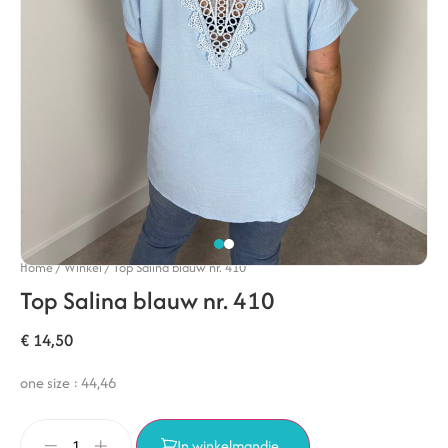
Home
/
Winkel
/
Top Salina blauw nr. 410
Top Salina blauw nr. 410
€
14,50
one size : 44,46
In winkelmandje