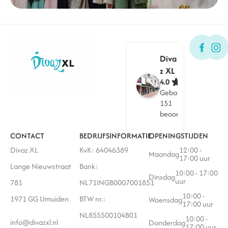
Diva
z XL
4.0
Gebaseerd op
151
beoordelingen
CONTACT
BEDRIJFSINFORMATIE
OPENINGSTIJDEN
Divaz XL
KvK: 64046389
12:00 -
Maandag
17:00 uur
Lange Nieuwstraat
Bank:
10:00 - 17:00
Dinsdag
uur
781
NL71INGB0007001851
10:00 -
1971 GG IJmuiden
BTW nr.:
Woensdag
17:00 uur
NL855500104B01
10:00 -
info@divazxl.nl
Donderdag
17:00 uur