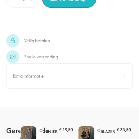
Veilig betalen
Snelle verzending
Extra informatie
Gerelateerde
€
19,50
€
33,50
O
O
TUNIEK
BLAZER