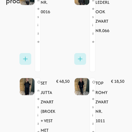
producten
n
n
NR.
LEDERL
e
e
0016
OOK
s
s
ZWART
i
i
NR.066
z
z
e
e
€
48,50
€
18,50
O
O
SET
TOP
n
n
JUTTA
ROMY
e
e
ZWART
ZWART
s
s
(BROEK
NR.
i
i
+ VEST
1011
z
z
MET
e
e