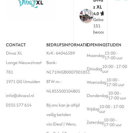
z XL
4.0
Gebaseerd op
151
beoordelingen
CONTACT
BEDRIJFSINFORMATIE
OPENINGSTIJDEN
Divaz XL
KvK: 64046389
12:00 -
Maandag
17:00 uur
Lange Nieuwstraat
Bank:
10:00 - 17:00
Dinsdag
uur
781
NL71INGB0007001851
10:00 -
1971 GG IJmuiden
BTW nr.:
Woensdag
17:00 uur
NL855500104B01
10:00 -
info@divazxl.nl
Donderdag
17:00 uur
0255 577 614
Bij ons kan je altijd
10:00 - 17:00
Vrijdag
uur
veilig betalen
10:00 -
Zaterdag
via iDeal | Wero,
17:00 uur