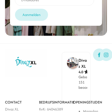
Aanmelden
Diva
z XL
4.0
Gebaseerd op
151
beoordelingen
CONTACT
BEDRIJFSINFORMATIE
OPENINGSTIJDEN
Divaz XL
KvK: 64046389
Maandag